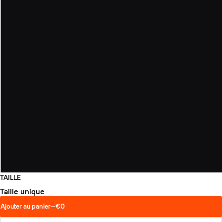
TAILLE
Taille unique
Ajouter au panier
—
€0