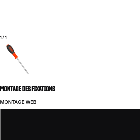
1
/
1
Aller à la diapositive 1
MONTAGE DES FIXATIONS
COUTEAUX
MONTAGE WEB