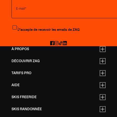
S'abonner à la newsletter
J’accepte de recevoir les emails de ZAG
Facebook
Instagram
TikTok
LinkedIn
À PROPOS
DÉCOUVRIR ZAG
TARIFS PRO
AIDE
SKIS FREERIDE
SKIS RANDONNÉE