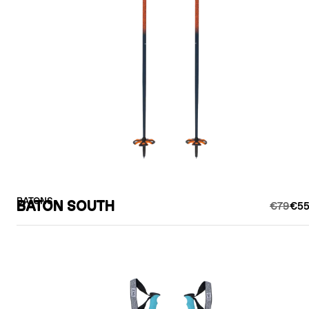
BATONS
BATON SOUTH
€79
€55