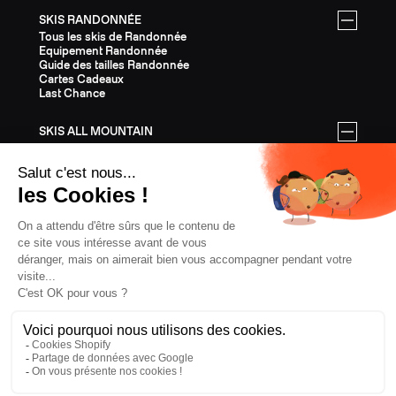
SKIS RANDONNÉE
Tous les skis de Randonnée
Equipement Randonnée
Guide des tailles Randonnée
Cartes Cadeaux
Last Chance
SKIS ALL MOUNTAIN
Tous les skis All Mountain
Equipement All Mountain
Guide des tailles All Mountain
Cartes Cadeaux
Last Chance
ÉQUIPEMENT
Tout l'Équipement
Casques
Fixations
Bâtons
Peaux
Couteaux
Textile
Cartes Cadeaux
Last Chance