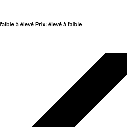
 dirait que vous n'avez encore rien ajouté. Chang
 faible à élevé
Prix: élevé à faible