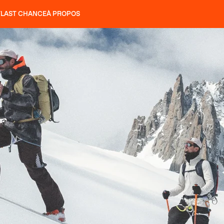
T
LAST CHANCE
À PROPOS
NS
SLAP 92
UBAC 102
SLAP 112
SLAP 92
UBAC 
COUTEAUX
P 104 LITE
RECHERCHER