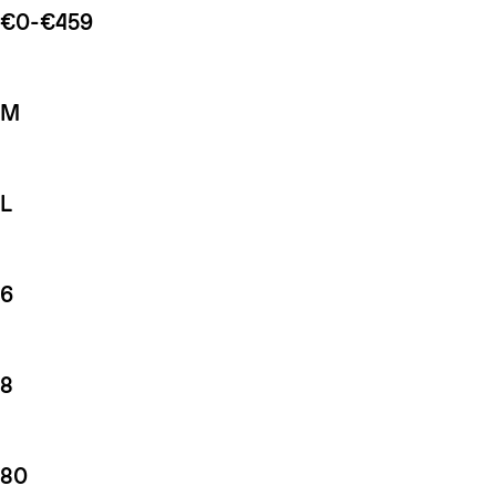
€0-€459
M
L
6
8
80