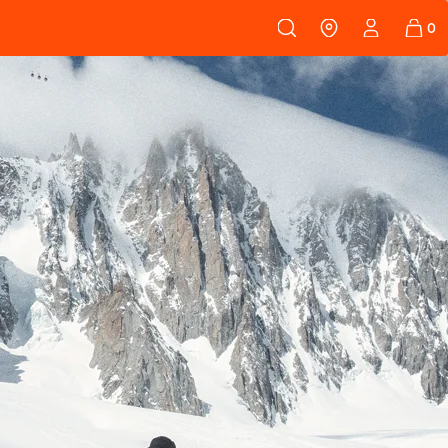
108
PEAUX