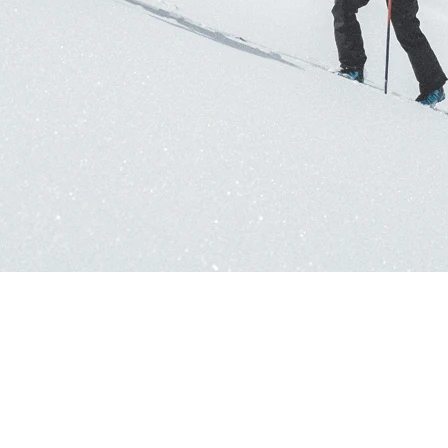
RECHERCHES POPULAI
Skis freeride
Equ
RANDO