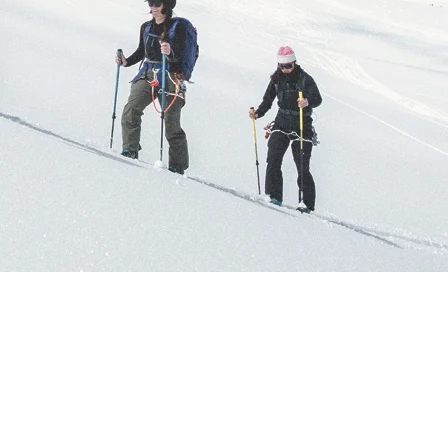
RES
ipement