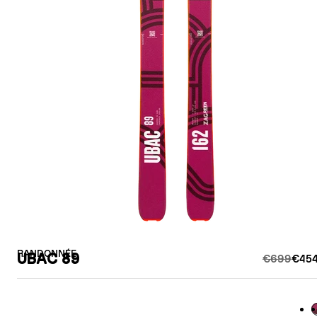
RANDONNÉE
UBAC 89
€699
€454
B