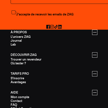
S'abonner à la newsletter
J’accepte de recevoir les emails de ZAG
Facebook
Instagram
TikTok
LinkedIn
À PROPOS
L'univers ZAG
Journal
Lab
DÉCOUVRIR ZAG
Trouver un revendeur
Où tester ?
TARIFS PRO
S'inscrire
Avantages
AIDE
Mon compte
Contact
FAQ