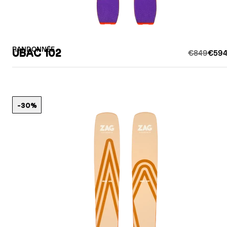
RANDONNÉE
UBAC 102
€849
€594
-30%