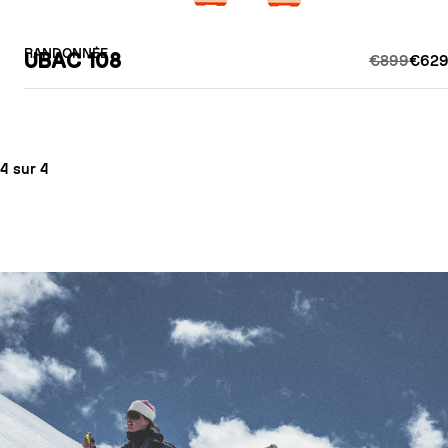
RANDONNÉE
UBAC 108
€899
€629
4 sur 4