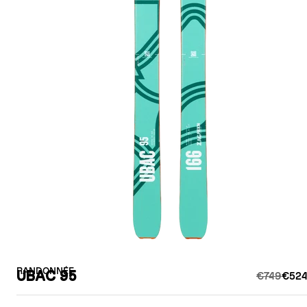
RANDONNÉE
UBAC 95
€749
€524