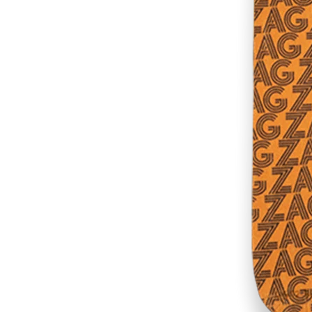
RES
ipement