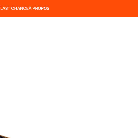
T
LAST CHANCE
À PROPOS
NS
SLAP 92
UBAC 102
SLAP 112
SLAP 92
UBAC 
COUTEAUX
P 104 LITE
RECHERCHER