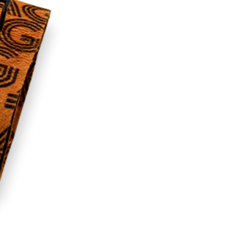
RECHERCHES POPULAI
Skis freeride
Equ