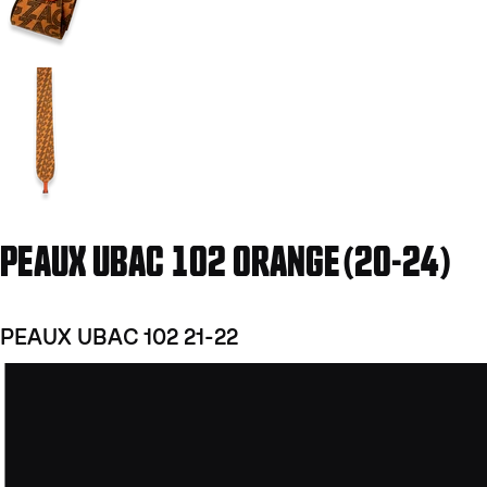
Aller à la diapositive 2
PEAUX UBAC 102 ORANGE(20-24)
PEAUX UBAC 102 21-22