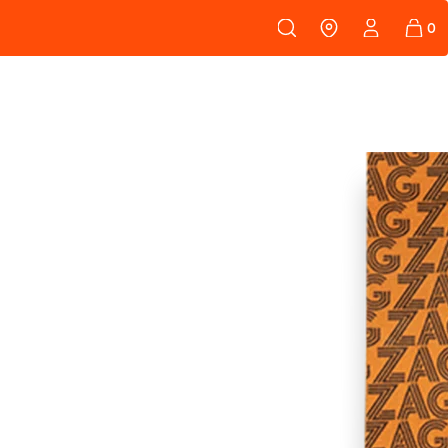
108
PEAUX