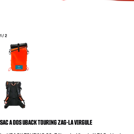
1
/
2
Aller à la diapositive 1
Aller à la diapositive 2
COUTEAUX
SAC A DOS UBACK TOURING ZAG-LA VIRGULE