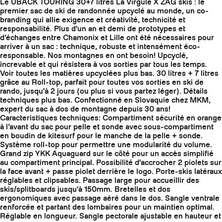
Le UBACK TOURING 30+7 litres La Virgule X ZAG skis : le
premier sac de ski de randonnée upcyclé au monde, un co-
branding qui allie exigence et créativité, technicité et
responsabilité. Plus d'un an et demi de prototypes et
d’échanges entre Chamonix et Lille ont été nécessaires pour
arriver à un sac : technique, robuste et intensément éco-
responsable. Nos montagnes en ont besoin! Upcyclé,
increvable et qui résistera à vos sorties par tous les temps.
Voir toutes les matières upcyclées plus bas. 30 litres + 7 litres
grâce au Roll-top, parfait pour toutes vos sorties en ski de
rando, jusqu'à 2 jours (ou plus si vous partez léger). Détails
techniques plus bas. Confectionné en Slovaquie chez MKM,
expert du sac à dos de montagne depuis 30 ans!
Caracteristiques techniques: Compartiment sécurité en orange
à l’avant du sac pour pelle et sonde avec sous-compartiment
en boudin de kitesurf pour le manche de la pelle + sonde.
Système roll-top pour permettre une modularité du volume.
Grand zip YKK Aquaguard sur le côté pour un accès simplifié
au compartiment principal. Possibilité d'accrocher 2 piolets sur
la face avant + passe piolet derrière le logo. Porte-skis latéraux
réglables et clipsables. Passage large pour accueillir des
skis/splitboards jusqu'à 150mm. Bretelles et dos
ergonomiques avec passage aéré dans le dos. Sangle ventrale
renforcée et partant des lombaires pour un maintien optimal.
Réglable en longueur. Sangle pectorale ajustable en hauteur et