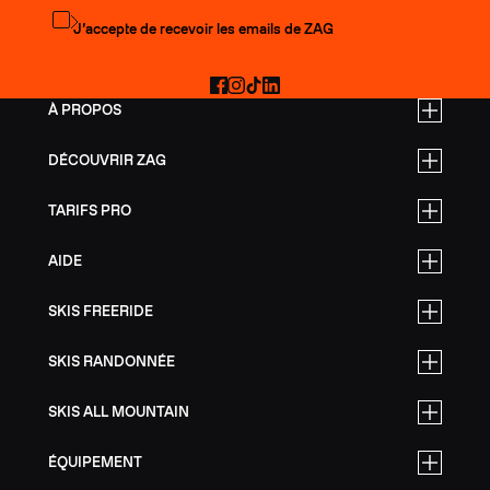
S'abonner à la newsletter
J’accepte de recevoir les emails de ZAG
Facebook
Instagram
TikTok
LinkedIn
À PROPOS
DÉCOUVRIR ZAG
TARIFS PRO
AIDE
SKIS FREERIDE
SKIS RANDONNÉE
SKIS ALL MOUNTAIN
ÉQUIPEMENT