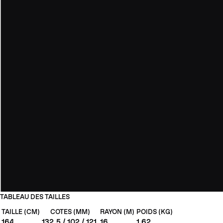
TABLEAU DES TAILLES
TAILLE (CM)
COTES (MM)
RAYON (M)
POIDS (KG)
164
132.5 / 102 / 121
16
1.62