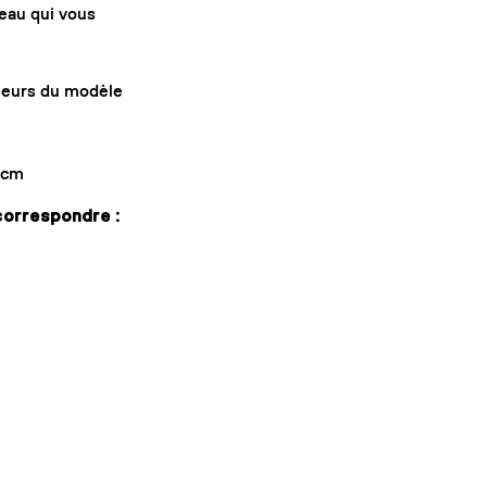
leau qui vous
gueurs du modèle
] cm
 correspondre :