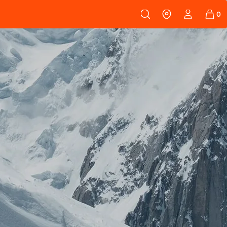
108
PEAUX