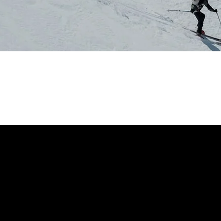
On
es pour skis de