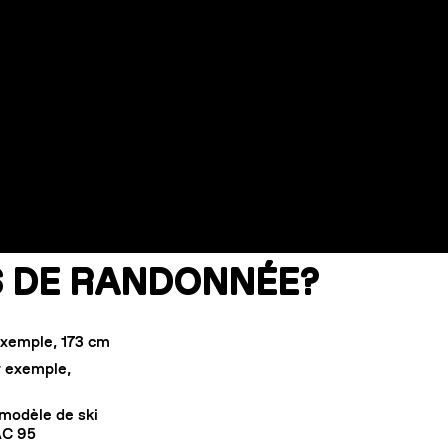
IS DE RANDONNÉE?
 exemple, 173 cm
r exemple,
modèle de ski
AC 95