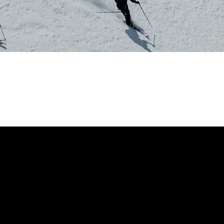
 dirait que vous n'avez encore rien ajouté. Chang
 Randonnée