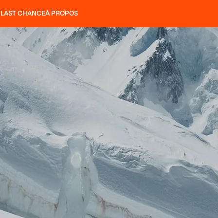
T
LAST CHANCE
À PROPOS
NS
SLAP 92
UBAC 102
SLAP 112
SLAP 92
UBAC 
COUTEAUX
P 104 LITE
RECHERCHER