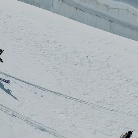
RECHERCHES POPULAI
Skis freeride
Equ