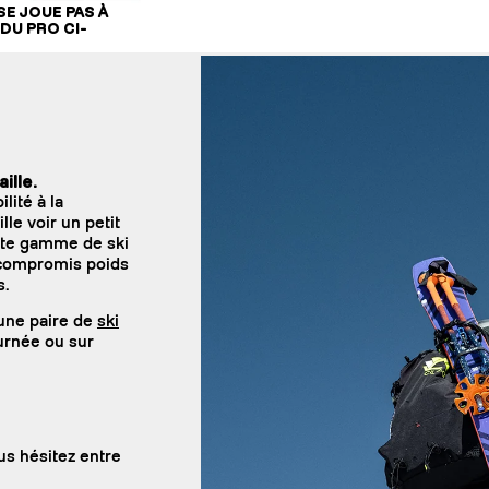
SE JOUE PAS À
DU PRO CI-
ille.
lité à la
lle voir un petit
ette gamme de ski
n compromis poids
s.
une paire de
ski
ournée ou sur
us hésitez entre