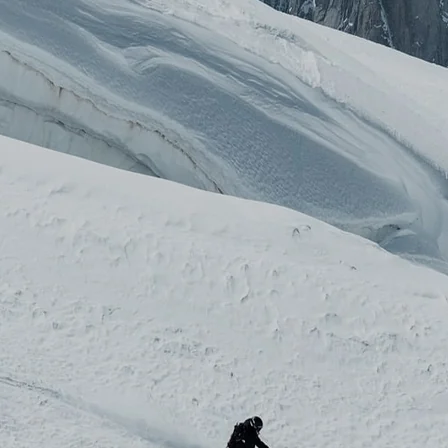
RES
ipement