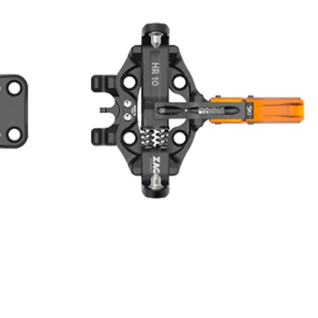
RES
ipement