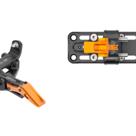
RECHERCHES POPULAI
Skis freeride
Equ