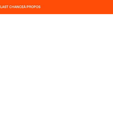
T
LAST CHANCE
À PROPOS
NS
SLAP 92
UBAC 102
SLAP 112
SLAP 92
UBAC 
COUTEAUX
P 104 LITE
RECHERCHER