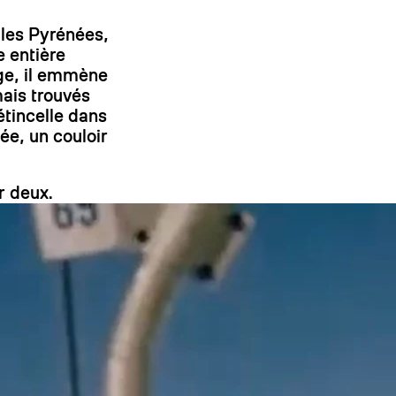
s les Pyrénées,
On
e entière
age, il emmène
mais trouvés
 étincelle dans
ée, un couloir
r deux.