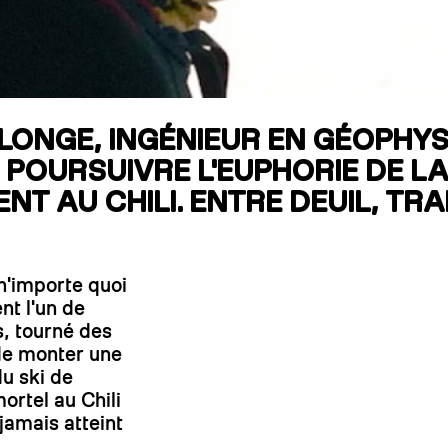
RECHERCHES POPULAI
Skis freeride
Equ
LONGE, INGÉNIEUR EN GÉOPHYSI
 POURSUIVRE L'EUPHORIE DE L
NT AU CHILI. ENTRE DEUIL, TR
n'importe quoi
nt l'un de
, tourné des
 de monter une
u ski de
rtel au Chili
 jamais atteint