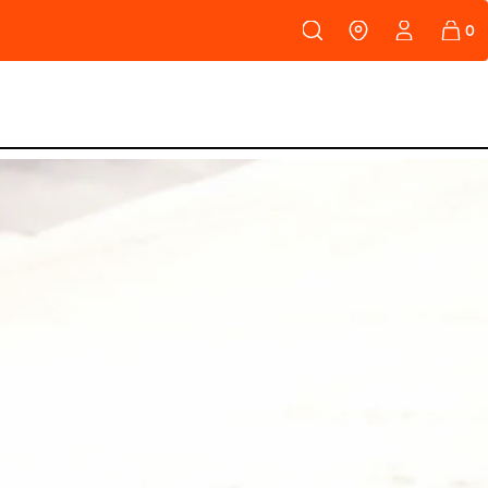
108
PEAUX