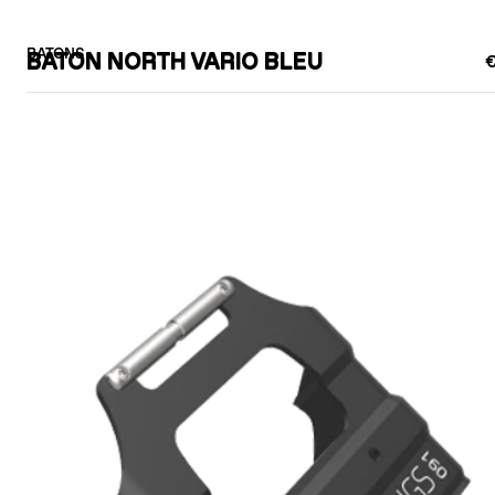
BATONS
BATON NORTH VARIO BLEU
€