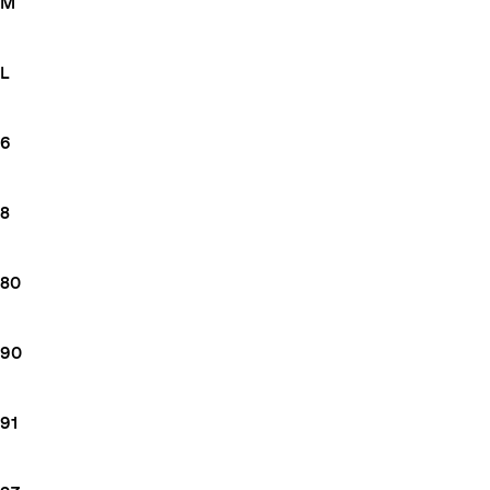
M
L
6
8
80
90
91