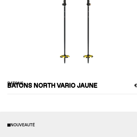
BATONS
BATONS NORTH VARIO JAUNE
€
NOUVEAUTÉ