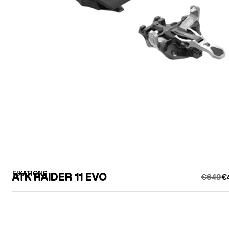
FIXATIONS
ATK RAIDER 11 EVO
€649
€