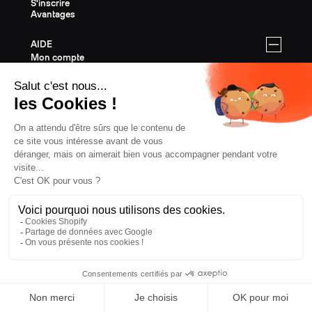
S'inscrire
Avantages
AIDE
Mon compte
Contact
FAQ
SAV et Garantie
Livraisons & Retours
Instructions de montage
SKIS FREERIDE
Tous les skis de Freeride
Equipement Freeride
Guide des tailles Freeride
Cartes Cadeaux
Last Chance
SKIS RANDONNÉE
Tous les skis de Randonnée
Equipement Randonnée
Guide des tailles Randonnée
Cartes Cadeaux
Last Chance