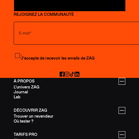
REJOIGNEZ LA COMMUNAUTÉ
S'abonner à la newsletter
J’accepte de recevoir les emails de ZAG
Facebook
Instagram
TikTok
LinkedIn
À PROPOS
L'univers ZAG
Journal
Lab
DÉCOUVRIR ZAG
Trouver un revendeur
Où tester ?
TARIFS PRO