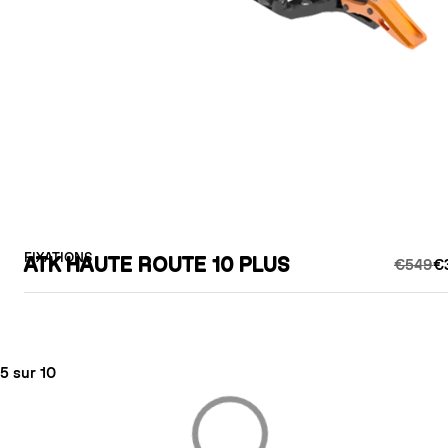
FIXATIONS
ATK HAUTE ROUTE 10 PLUS
€549
€
5 sur 10