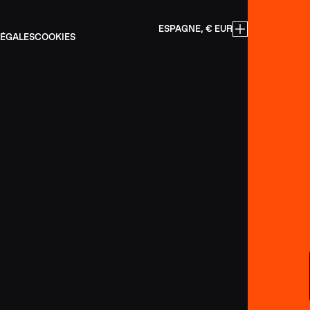
ESPAGNE, € EUR
LÉGALES
COOKIES