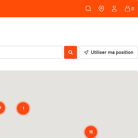
108
PEAUX