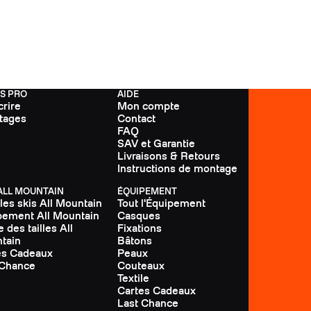
On
FS PRO
AIDE
crire
Mon compte
tages
Contact
FAQ
SAV et Garantie
Livraisons & Retours
Instructions de montage
 ALL MOUNTAIN
ÉQUIPEMENT
les skis All Mountain
Tout l'Équipement
pement All Mountain
Casques
 des tailles All
Fixations
tain
Bâtons
es Cadeaux
Peaux
 Chance
Couteaux
Textile
Cartes Cadeaux
Last Chance