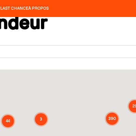
T
LAST CHANCE
À PROPOS
endeur
NS
SLAP 92
UBAC 102
SLAP 112
SLAP 92
UBAC 
COUTEAUX
P 104 LITE
RECHERCHER