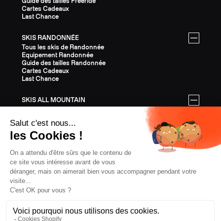
Guide des tailles Freeride
Cartes Cadeaux
Last Chance
SKIS RANDONNÉE
Tous les skis de Randonnée
Equipement Randonnée
Guide des tailles Randonnée
Cartes Cadeaux
Last Chance
SKIS ALL MOUNTAIN
Tous les skis All Mountain
Equipement All Mountain
Guide des tailles All Mountain
Cartes Cadeaux
Last Chance
ÉQUIPEMENT
Tout l'Équipement
Casques
Fixations
Bâtons
Peaux
Couteaux
Textile