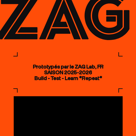
Prototypés par le ZAG Lab, FR
SAISON 2025-2026
Build - Test - Learn *Repeat*