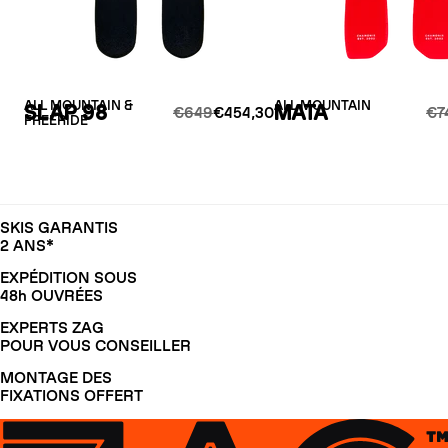
ALL MOUNTAIN &
ALL MOUNTAIN
SLAP 98
MATA
€649
€454,30
€7
FREERIDE
SKIS GARANTIS
2 ANS*
EXPÉDITION SOUS
48h OUVRÉES
EXPERTS ZAG
POUR VOUS CONSEILLER
MONTAGE DES
FIXATIONS OFFERT