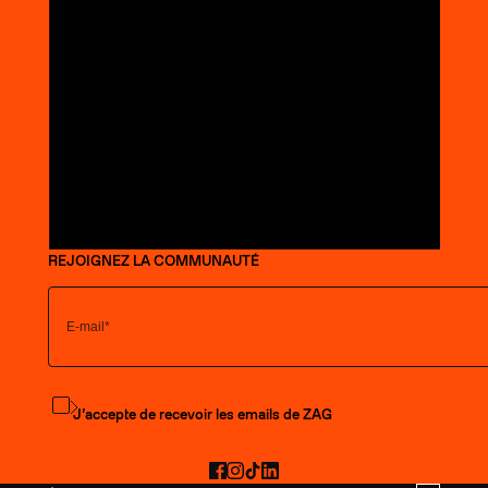
REJOIGNEZ LA COMMUNAUTÉ
S'abonner à la newsletter
J’accepte de recevoir les emails de ZAG
Facebook
Instagram
TikTok
LinkedIn