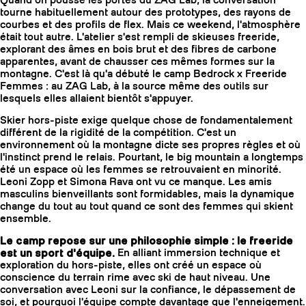
Quand on pousse les portes du ZAG Lab, la conversation
tourne habituellement autour des prototypes, des rayons de
courbes et des profils de flex. Mais ce weekend, l'atmosphère
était tout autre. L'atelier s'est rempli de skieuses freeride,
explorant des âmes en bois brut et des fibres de carbone
apparentes, avant de chausser ces mêmes formes sur la
montagne. C'est là qu'a débuté le camp Bedrock x Freeride
Femmes : au ZAG Lab, à la source même des outils sur
lesquels elles allaient bientôt s'appuyer.
Skier hors-piste exige quelque chose de fondamentalement
différent de la rigidité de la compétition. C'est un
environnement où la montagne dicte ses propres règles et où
l'instinct prend le relais. Pourtant, le big mountain a longtemps
été un espace où les femmes se retrouvaient en minorité.
Leoni Zopp et Simona Rava ont vu ce manque. Les amis
masculins bienveillants sont formidables, mais la dynamique
change du tout au tout quand ce sont des femmes qui skient
COUTEAUX
ensemble.
Le camp repose sur une philosophie simple : le freeride
est un sport d'équipe.
En alliant immersion technique et
exploration du hors-piste, elles ont créé un espace où
conscience du terrain rime avec ski de haut niveau. Une
conversation avec Leoni sur la confiance, le dépassement de
soi, et pourquoi l'équipe compte davantage que l'enneigement.