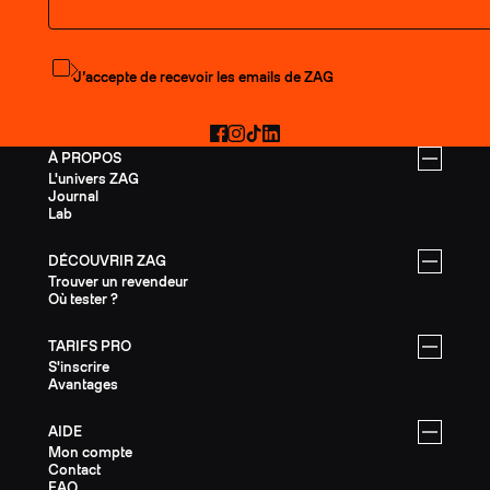
S'abonner à la newsletter
J’accepte de recevoir les emails de ZAG
Facebook
Instagram
TikTok
LinkedIn
À PROPOS
L'univers ZAG
Journal
Lab
DÉCOUVRIR ZAG
Trouver un revendeur
Où tester ?
TARIFS PRO
S'inscrire
Avantages
AIDE
Mon compte
Contact
FAQ