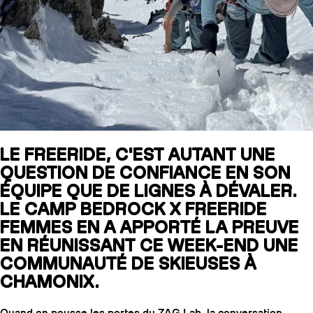
SLAP 104
LITE
SLAP 92
SLA
UBAC 102
UBAC
LE FREERIDE, C'EST AUTANT UNE
QUESTION DE CONFIANCE EN SON
ÉQUIPE QUE DE LIGNES À DÉVALER.
LE CAMP BEDROCK X FREERIDE
FEMMES EN A APPORTÉ LA PREUVE
EN RÉUNISSANT CE WEEK-END UNE
BÂTONS
F
COMMUNAUTÉ DE SKIEUSES À
CHAMONIX.