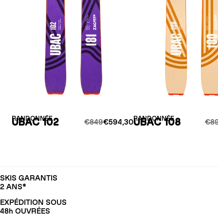
RANDONNÉE
RANDONNÉE
UBAC 102
UBAC 108
€849
€594,30
€8
SKIS GARANTIS
2 ANS*
EXPÉDITION SOUS
48h OUVRÉES