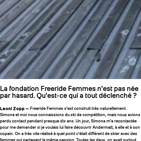
La fondation Freeride Femmes n'est pas née
par hasard. Qu'est-ce qui a tout déclenché ?
Leoni Zopp —
Freeride Femmes s'est construit très naturellement.
Simona et moi nous connaissions du ski de compétition, mais nous avions
perdu contact pendant presque dix ans. Un jour, Simona m'a recontactée
pour me demander si je voulais lui faire découvrir Andermatt, à elle et à son
copain. On a très vite réalisé à quel point c'était différent de skier avec des
femmes qui partagent la même passion. Toutes les deux, on avait surtout