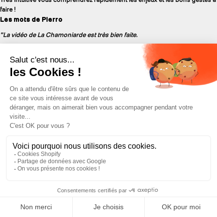
faire !
Les mots de Pierro
"La vidéo de La Chamoniarde est très bien faite.
L'entraînement à la recherche DVA doit se pratiquer régulièrement et tout
au long de la saison hivernale pour connaître son appareil et être efficace le
jour J.
Au niveau de l’organisation lors d’une avalanche voici ce que je peux vous
dire :
Les personnes totalement ensevelies doivent être sorties le plus
rapidement possible. Il faut effectivement alerter les secours mais ce qui
reste le plus urgent c’est de sortir la ou les personnes ensevelies.
Dans cette situation, le leader sortira naturellement. Attention à la perte de
temps inutile. Faire la recherche DVA. Regarder et tirer sur les indices de
surface. Une fois la ou les personne(s) retrouvée(s), appliquer les premiers
gestes de secours. Attention une victime d’avalanche peut être
polytraumatisée.
Toujours faire attention au risque de sur-avalanche. La plupart des
nouveaux DVA basculent automatiquement en émission si vous vous faites