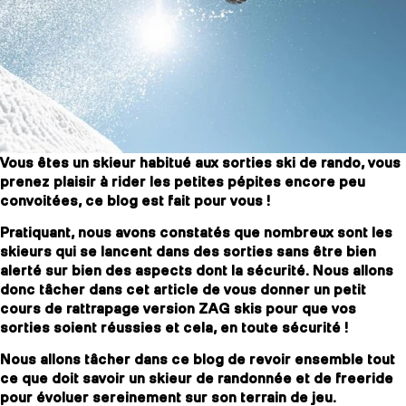
SLAP 104
LITE
SLAP 92
SLA
Vous êtes un skieur habitué aux sorties ski de rando, vous
UBAC 102
UBAC
prenez plaisir à rider les petites pépites encore peu
convoitées, ce blog est fait pour vous !
Pratiquant, nous avons constatés que nombreux sont les
skieurs qui se lancent dans des sorties sans être bien
alerté sur bien des aspects dont la sécurité. Nous allons
donc tâcher dans cet article de vous donner un petit
cours de rattrapage version ZAG skis pour que vos
sorties soient réussies et cela, en toute sécurité !
BÂTONS
F
Nous allons tâcher dans ce blog de revoir ensemble tout
ce que doit savoir un skieur de randonnée et de freeride
pour évoluer sereinement sur son terrain de jeu.