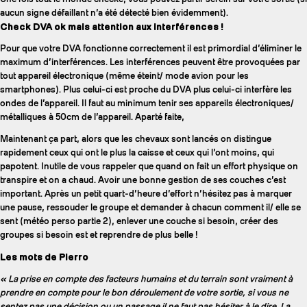
aucun signe défaillant n’a été détecté bien évidemment).
Check DVA ok mais attention aux interférences !
Pour que votre DVA fonctionne correctement il est primordial d’éliminer le
maximum d’interférences. Les interférences peuvent être provoquées par
tout appareil électronique (même éteint/ mode avion pour les
smartphones). Plus celui-ci est proche du DVA plus celui-ci interfère les
ondes de l’appareil. Il faut au minimum tenir ses appareils électroniques/
métalliques à 50cm de l’appareil. Aparté faite,
Maintenant ça part, alors que les chevaux sont lancés on distingue
rapidement ceux qui ont le plus la caisse et ceux qui l’ont moins, qui
papotent. Inutile de vous rappeler que quand on fait un effort physique on
transpire et on a chaud. Avoir une bonne gestion de ses couches c’est
important. Après un petit quart-d’heure d’effort n’hésitez pas à marquer
une pause, ressouder le groupe et demander à chacun comment il/ elle se
sent (météo perso partie 2), enlever une couche si besoin, créer des
groupes si besoin est et reprendre de plus belle !
Les mots de Pierro
« La prise en compte des facteurs humains et du terrain sont vraiment à
prendre en compte pour le bon déroulement de votre sortie, si vous ne
sentez pas une décision ou un passage il ne faut pas hésiter à le dire. La