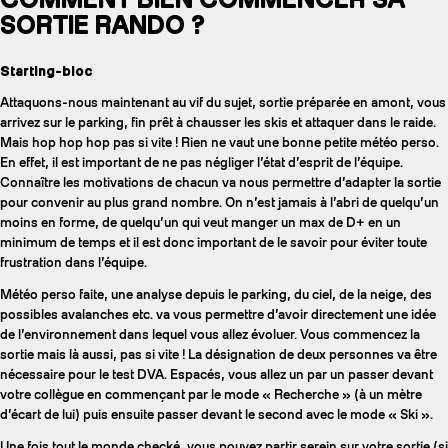
SORTIE RANDO ?
Starting-bloc
Attaquons-nous maintenant au vif du sujet, sortie préparée en amont, vous
arrivez sur le parking, fin prêt à chausser les skis et attaquer dans le raide.
Mais hop hop hop pas si vite ! Rien ne vaut une bonne petite météo perso.
En effet, il est important de ne pas négliger l’état d’esprit de l’équipe.
Connaître les motivations de chacun va nous permettre d’adapter la sortie
pour convenir au plus grand nombre. On n’est jamais à l’abri de quelqu’un
moins en forme, de quelqu’un qui veut manger un max de D+ en un
minimum de temps et il est donc important de le savoir pour éviter toute
frustration dans l’équipe.
Météo perso faite, une analyse depuis le parking, du ciel, de la neige, des
possibles avalanches etc. va vous permettre d’avoir directement une idée
de l’environnement dans lequel vous allez évoluer. Vous commencez la
sortie mais là aussi, pas si vite ! La désignation de deux personnes va être
nécessaire pour le test DVA. Espacés, vous allez un par un passer devant
votre collègue en commençant par le mode « Recherche » (à un mètre
d’écart de lui) puis ensuite passer devant le second avec le mode « Ski ».
Une fois tout le monde checké, vous pouvez partir serein sur votre sortie (si