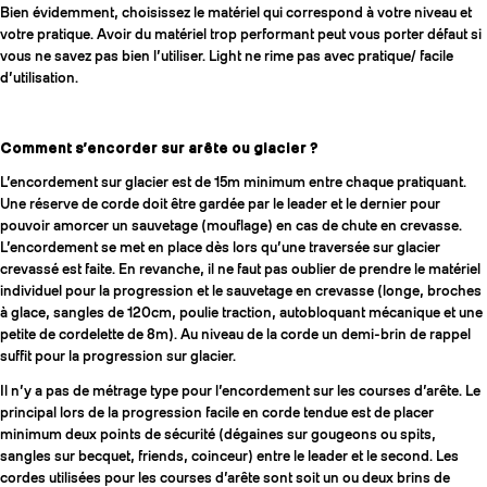
Bien évidemment, choisissez le matériel qui correspond à votre niveau et
votre pratique. Avoir du matériel trop performant peut vous porter défaut si
vous ne savez pas bien l’utiliser. Light ne rime pas avec pratique/ facile
d’utilisation.
Comment s’encorder sur arête ou glacier ?
L’encordement sur glacier est de 15m minimum entre chaque pratiquant.
Une réserve de corde doit être gardée par le leader et le dernier pour
pouvoir amorcer un sauvetage (mouflage) en cas de chute en crevasse.
L’encordement se met en place dès lors qu’une traversée sur glacier
crevassé est faite. En revanche, il ne faut pas oublier de prendre le matériel
individuel pour la progression et le sauvetage en crevasse (longe, broches
à glace, sangles de 120cm, poulie traction, autobloquant mécanique et une
petite de cordelette de 8m). Au niveau de la corde un demi-brin de rappel
suffit pour la progression sur glacier.
Il n’y a pas de métrage type pour l’encordement sur les courses d’arête. Le
principal lors de la progression facile en corde tendue est de placer
minimum deux points de sécurité (dégaines sur gougeons ou spits,
sangles sur becquet, friends, coinceur) entre le leader et le second. Les
cordes utilisées pour les courses d’arête sont soit un ou deux brins de