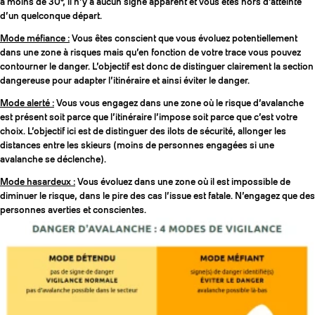
à moins de 30°, il n’y a aucun signe apparent et vous êtes hors d’atteinte
d’un quelconque départ.
Mode méfiance :
Vous êtes conscient que vous évoluez potentiellement
dans une zone à risques mais qu’en fonction de votre trace vous pouvez
contourner le danger. L’objectif est donc de distinguer clairement la section
dangereuse pour adapter l’itinéraire et ainsi éviter le danger.
Mode alerté :
Vous vous engagez dans une zone où le risque d’avalanche
est présent soit parce que l’itinéraire l’impose soit parce que c’est votre
choix. L’objectif ici est de distinguer des ilots de sécurité, allonger les
distances entre les skieurs (moins de personnes engagées si une
avalanche se déclenche).
Mode hasardeux :
Vous évoluez dans une zone où il est impossible de
diminuer le risque, dans le pire des cas l’issue est fatale. N’engagez que des
personnes averties et conscientes.