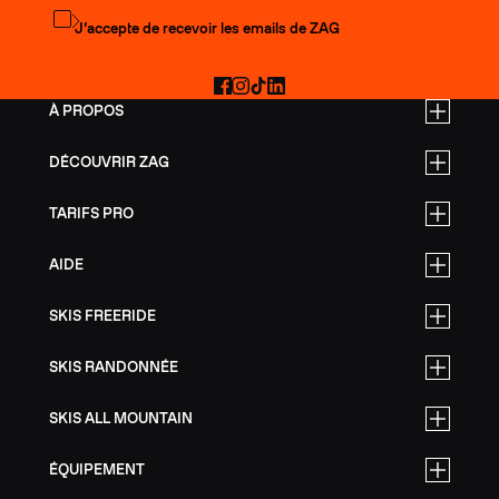
S'abonner à la newsletter
J’accepte de recevoir les emails de ZAG
Facebook
Instagram
TikTok
LinkedIn
À PROPOS
DÉCOUVRIR ZAG
TARIFS PRO
AIDE
SKIS FREERIDE
SKIS RANDONNÉE
SKIS ALL MOUNTAIN
ÉQUIPEMENT