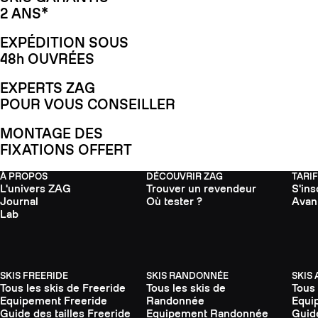
2 ANS*
EXPÉDITION SOUS
48h OUVRÉES
EXPERTS ZAG
POUR VOUS CONSEILLER
MONTAGE DES
FIXATIONS OFFERT
À PROPOS
DÉCOUVRIR ZAG
TARI
L'univers ZAG
Trouver un revendeur
S'ins
Journal
Où tester ?
Avan
Lab
SKIS FREERIDE
SKIS RANDONNÉE
SKIS
Tous les skis de Freeride
Tous les skis de
Tous 
Equipement Freeride
Randonnée
Equi
Guide des tailles Freeride
Equipement Randonnée
Guide