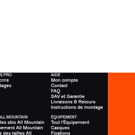
FS PRO
AIDE
crire
Mon compte
tages
Contact
FAQ
SAV et Garantie
Livraisons & Retours
Instructions de montage
 ALL MOUNTAIN
ÉQUIPEMENT
les skis All Mountain
Tout l'Équipement
pement All Mountain
Casques
 des tailles All
Fixations