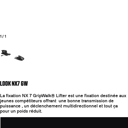
1
/
1
Aller à la diapositive 1
LOOK NX7 GW
La fixation NX 7 GripWalk® Lifter est une fixation destinée aux
jeunes compétiteurs offrant une bonne transmission de
puissance , un déclenchement multidirectionnel et tout ça
pour un poids réduit.