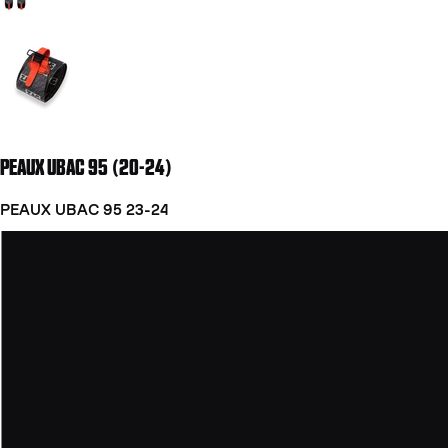
Aller à la diapositive 2
PEAUX UBAC 95 (20-24)
PEAUX UBAC 95 23-24