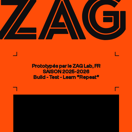
Prototypés par le ZAG Lab, FR
SAISON 2025-2026
Build - Test - Learn *Repeat*