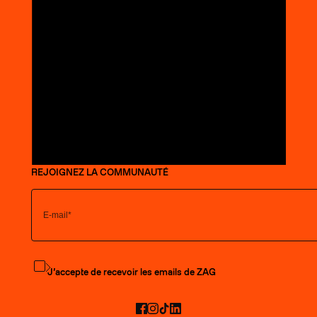
REJOIGNEZ LA COMMUNAUTÉ
S'abonner à la newsletter
J’accepte de recevoir les emails de ZAG
Facebook
Instagram
TikTok
LinkedIn