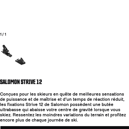
1
/
1
Aller à la diapositive 1
SALOMON STRIVE 12
COUTEAUX
Conçues pour les skieurs en quête de meilleures sensations
de puissance et de maîtrise et d’un temps de réaction réduit,
les fixations Strive 12 de Salomon possèdent une butée
ultrabasse qui abaisse votre centre de gravité lorsque vous
skiez. Ressentez les moindres variations du terrain et profitez
encore plus de chaque journée de ski.