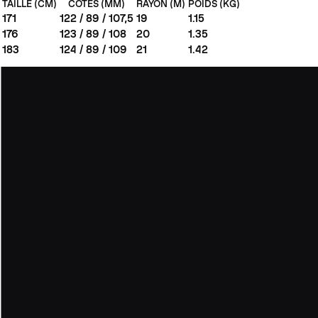
TAILLE (CM)
COTES (MM)
RAYON (M)
POIDS (KG)
171
122 / 89 / 107,5
19
1.15
176
123 / 89 / 108
20
1.35
183
124 / 89 / 109
21
1.42