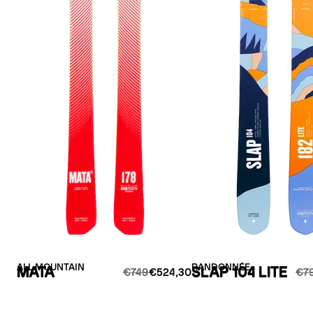
ALL MOUNTAIN
RANDONNÉE
MATA
SLAP 104 LITE
€749
€524,30
€7