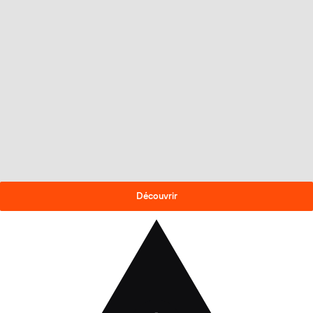
OFFRE DE FIN DE SAISON
-30% sur les skis 2025-26
!
Découvrir