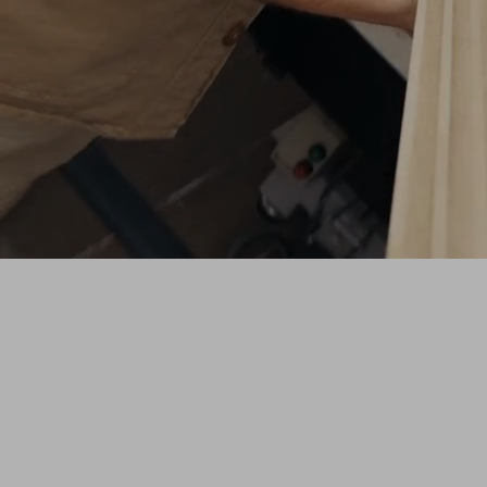
SHAPE
Une série originale ZAG qui vous plonge
dans l'atelier pour découvrir le processus
créatif derrière les nouveaux prototypes de
skis de freeride.