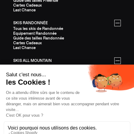
Guide des tailles Freeride
Cartes Cadeaux
Last Chance
SKIS RANDONNÉE
Tous les skis de Randonnée
Equipement Randonnée
Guide des tailles Randonnée
Cartes Cadeaux
Last Chance
SKIS ALL MOUNTAIN
Tous les skis All Mountain
Equipement All Mountain
Guide des tailles All Mountain
Cartes Cadeaux
Last Chance
ÉQUIPEMENT
Tout l'Équipement
Casques
Fixations
Bâtons
Peaux
Couteaux
Textile