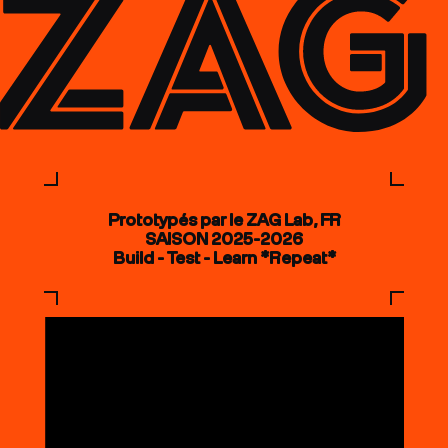
Prototypés par le ZAG Lab, FR
SAISON 2025-2026
Build - Test - Learn *Repeat*