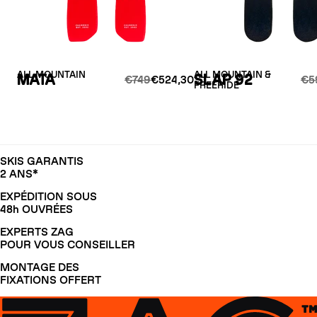
ALL MOUNTAIN
ALL MOUNTAIN &
MATA
SLAP 92
€749
€524,30
€5
FREERIDE
SKIS GARANTIS
2 ANS*
EXPÉDITION SOUS
48h OUVRÉES
EXPERTS ZAG
POUR VOUS CONSEILLER
MONTAGE DES
FIXATIONS OFFERT