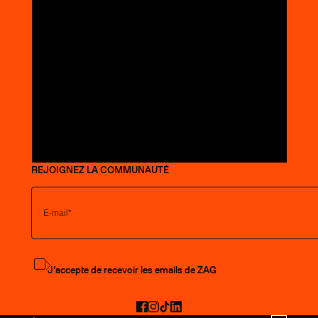
REJOIGNEZ LA COMMUNAUTÉ
S'abonner à la newsletter
J’accepte de recevoir les emails de ZAG
Facebook
Instagram
TikTok
LinkedIn