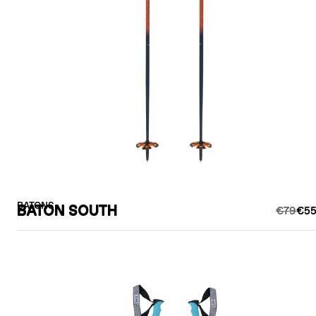
BATONS
BATON SOUTH
€79
€55