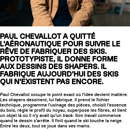
SLAP 104
LITE
PAUL CHEVALLOT A QUITTÉ
L'AÉRONAUTIQUE POUR SUIVRE LE
SLAP 92
SLA
RÊVE DE FABRIQUER DES SKIS.
UBAC 102
UBAC
PROTOTYPISTE, IL DONNE FORME
AUX DESSINS DES SHAPERS. IL
FABRIQUE AUJOURD'HUI DES SKIS
QUI N'EXISTENT PAS ENCORE.
Paul Chevallot occupe le point exact où l'idée devient matière.
Les shapers dessinent, lui fabrique. Il prend le fichier
technique, programme l'usinage des pièces, choisit l'essence
BÂTONS
F
du bois, règle le profil du noyau, superpose les fibres, et tient
un objet là où il n'y avait qu'un tracé. Son travail commence
quand le dessin s'arrête. Il finit quand le ski touche la neige.
Entre les deux, tout se joue dans ses mains.