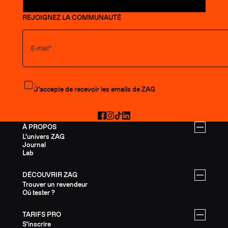
REJOIGNEZ LA COMMUNAUTÉ
S'abonner à la newsletter
J’accepte de recevoir les emails de ZAG
Facebook
Instagram
TikTok
LinkedIn
À PROPOS
L'univers ZAG
Journal
Lab
DÉCOUVRIR ZAG
Trouver un revendeur
Où tester ?
TARIFS PRO
S'inscrire