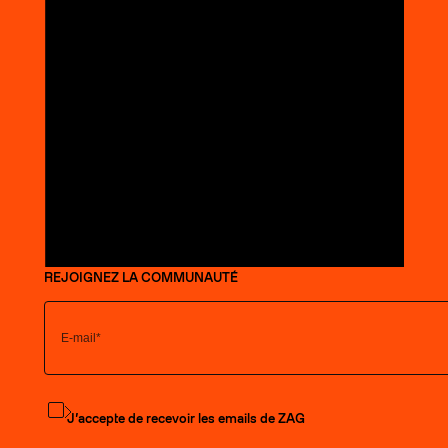
REJOIGNEZ LA COMMUNAUTÉ
S'abonner à la newsletter
J’accepte de recevoir les emails de ZAG