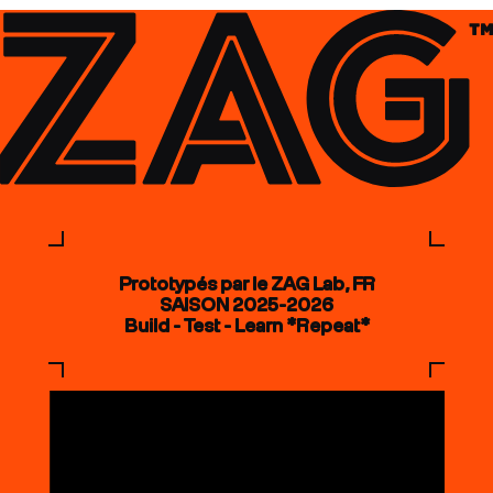
Prototypés par le ZAG Lab, FR
SAISON 2025-2026
Build - Test - Learn *Repeat*