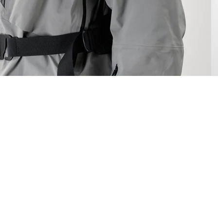
 dirait que vous n'avez encore rien ajouté. Chang