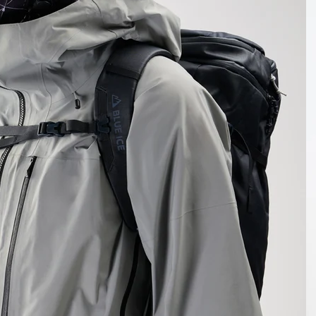
RES
ipement