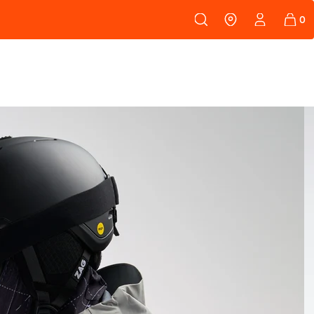
108
PEAUX