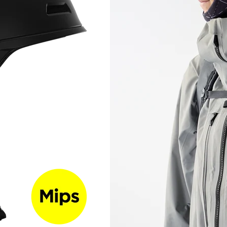
RECHERCHES POPULAI
Skis freeride
Equ