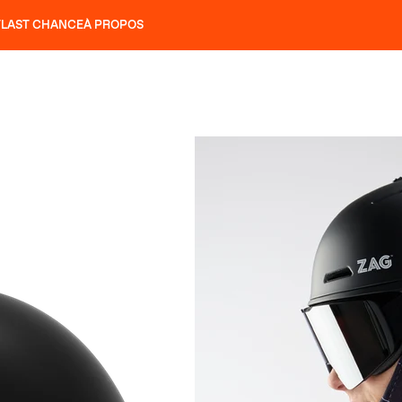
T
LAST CHANCE
À PROPOS
NS
SLAP 92
UBAC 102
SLAP 112
SLAP 92
UBAC 
COUTEAUX
P 104 LITE
RECHERCHER