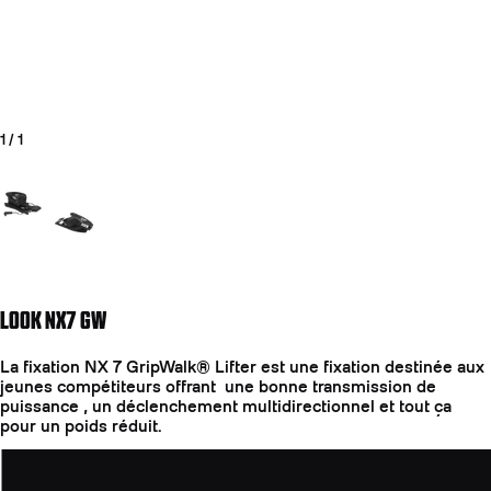
1
/
1
Aller à la diapositive 1
LOOK NX7 GW
La fixation NX 7 GripWalk® Lifter est une fixation destinée aux
jeunes compétiteurs offrant une bonne transmission de
puissance , un déclenchement multidirectionnel et tout ça
pour un poids réduit.