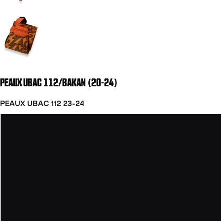
Aller à la diapositive 2
PEAUX UBAC 112/BAKAN (20-24)
PEAUX UBAC 112 23-24