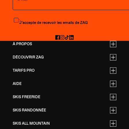
S'abonner à la newsletter
J’accepte de recevoir les emails de ZAG
Facebook
Instagram
TikTok
LinkedIn
À PROPOS
DÉCOUVRIR ZAG
TARIFS PRO
AIDE
SKIS FREERIDE
SKIS RANDONNÉE
SKIS ALL MOUNTAIN