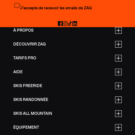
S'abonner à la newsletter
J’accepte de recevoir les emails de ZAG
Facebook
Instagram
TikTok
LinkedIn
À PROPOS
DÉCOUVRIR ZAG
TARIFS PRO
AIDE
SKIS FREERIDE
SKIS RANDONNÉE
SKIS ALL MOUNTAIN
ÉQUIPEMENT