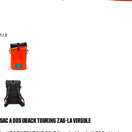
1
/
2
Aller à la diapositive 1
Aller à la diapositive 2
COUTEAUX
SAC A DOS UBACK TOURING ZAG-LA VIRGULE