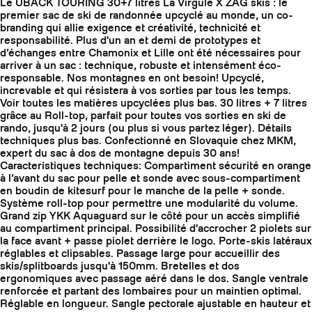
Le UBACK TOURING 30+7 litres La Virgule X ZAG skis : le
premier sac de ski de randonnée upcyclé au monde, un co-
branding qui allie exigence et créativité, technicité et
responsabilité. Plus d'un an et demi de prototypes et
d’échanges entre Chamonix et Lille ont été nécessaires pour
arriver à un sac : technique, robuste et intensément éco-
responsable. Nos montagnes en ont besoin! Upcyclé,
increvable et qui résistera à vos sorties par tous les temps.
Voir toutes les matières upcyclées plus bas. 30 litres + 7 litres
grâce au Roll-top, parfait pour toutes vos sorties en ski de
rando, jusqu'à 2 jours (ou plus si vous partez léger). Détails
techniques plus bas. Confectionné en Slovaquie chez MKM,
expert du sac à dos de montagne depuis 30 ans!
Caracteristiques techniques: Compartiment sécurité en orange
à l’avant du sac pour pelle et sonde avec sous-compartiment
en boudin de kitesurf pour le manche de la pelle + sonde.
Système roll-top pour permettre une modularité du volume.
Grand zip YKK Aquaguard sur le côté pour un accès simplifié
au compartiment principal. Possibilité d'accrocher 2 piolets sur
la face avant + passe piolet derrière le logo. Porte-skis latéraux
réglables et clipsables. Passage large pour accueillir des
skis/splitboards jusqu'à 150mm. Bretelles et dos
ergonomiques avec passage aéré dans le dos. Sangle ventrale
renforcée et partant des lombaires pour un maintien optimal.
Réglable en longueur. Sangle pectorale ajustable en hauteur et