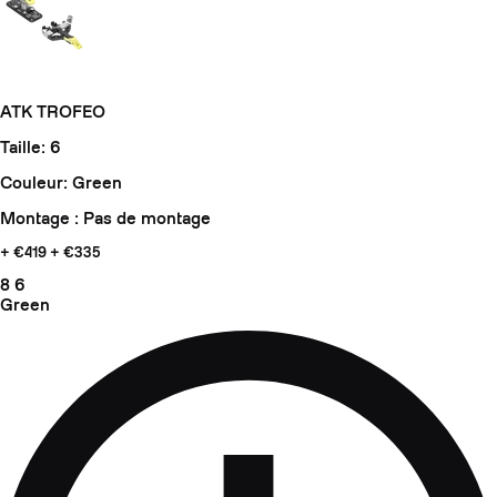
ATK TROFEO
Taille: 6
Couleur: Green
Montage : Pas de montage
+ €419
+ €335
8
6
Green