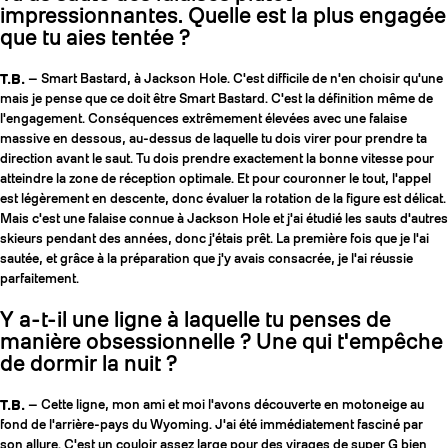
impressionnantes. Quelle est la plus engagée
que tu aies tentée ?
T.B.
— Smart Bastard, à Jackson Hole. C'est difficile de n'en choisir qu'une
mais je pense que ce doit être Smart Bastard. C'est la définition même de
l'engagement. Conséquences extrêmement élevées avec une falaise
massive en dessous, au-dessus de laquelle tu dois virer pour prendre ta
direction avant le saut. Tu dois prendre exactement la bonne vitesse pour
atteindre la zone de réception optimale. Et pour couronner le tout, l'appel
est légèrement en descente, donc évaluer la rotation de la figure est délicat.
Mais c'est une falaise connue à Jackson Hole et j'ai étudié les sauts d'autres
skieurs pendant des années, donc j'étais prêt. La première fois que je l'ai
sautée, et grâce à la préparation que j'y avais consacrée, je l'ai réussie
parfaitement.
Y a-t-il une ligne à laquelle tu penses de
manière obsessionnelle ? Une qui t'empêche
de dormir la nuit ?
T.B.
— Cette ligne, mon ami et moi l'avons découverte en motoneige au
fond de l'arrière-pays du Wyoming. J'ai été immédiatement fasciné par
son allure. C'est un couloir assez large pour des virages de super G bien