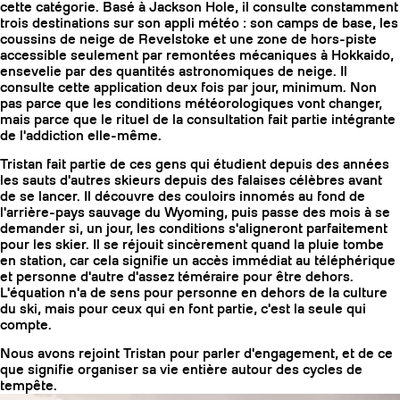
cette catégorie. Basé à Jackson Hole, il consulte constamment
trois destinations sur son appli météo : son camps de base, les
coussins de neige de Revelstoke et une zone de hors-piste
accessible seulement par remontées mécaniques à Hokkaido,
ensevelie par des quantités astronomiques de neige. Il
consulte cette application deux fois par jour, minimum. Non
pas parce que les conditions météorologiques vont changer,
mais parce que le rituel de la consultation fait partie intégrante
de l'addiction elle-même.
Tristan fait partie de ces gens qui étudient depuis des années
les sauts d'autres skieurs depuis des falaises célèbres avant
de se lancer. Il découvre des couloirs innomés au fond de
l'arrière-pays sauvage du Wyoming, puis passe des mois à se
demander si, un jour, les conditions s'aligneront parfaitement
pour les skier. Il se réjouit sincèrement quand la pluie tombe
en station, car cela signifie un accès immédiat au téléphérique
et personne d'autre d'assez téméraire pour être dehors.
COUTEAUX
L'équation n'a de sens pour personne en dehors de la culture
du ski, mais pour ceux qui en font partie, c'est la seule qui
compte.
Nous avons rejoint Tristan pour parler d'engagement, et de ce
que signifie organiser sa vie entière autour des cycles de
tempête.