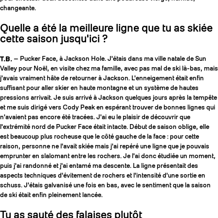
changeante.
Quelle a été la meilleure ligne que tu as skiée
cette saison jusqu'ici ?
T.B.
— Pucker Face, à Jackson Hole. J'étais dans ma ville natale de Sun
Valley pour Noël, en visite chez ma famille, avec pas mal de ski là-bas, mais
j'avais vraiment hâte de retourner à Jackson. L'enneigement était enfin
suffisant pour aller skier en haute montagne et un système de hautes
pressions arrivait. Je suis arrivé à Jackson quelques jours après la tempête
et me suis dirigé vers Cody Peak en espérant trouver de bonnes lignes qui
n'avaient pas encore été tracées. J'ai eu le plaisir de découvrir que
l'extrémité nord de Pucker Face était intacte. Début de saison oblige, elle
est beaucoup plus rocheuse que le côté gauche de la face : pour cette
raison, personne ne l'avait skiée mais j'ai repéré une ligne que je pouvais
emprunter en slalomant entre les rochers. Je l'ai donc étudiée un moment,
puis j'ai randonné et j'ai entamé ma descente. La ligne présentait des
aspects techniques d'évitement de rochers et l'intensité d'une sortie en
schuss. J'étais galvanisé une fois en bas, avec le sentiment que la saison
de ski était enfin pleinement lancée.
Tu as sauté des falaises plutôt