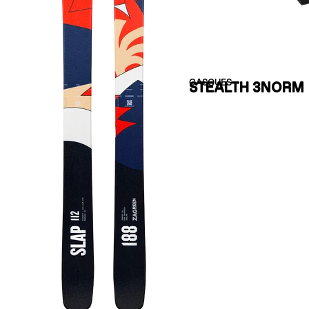
CASQUES
STEALTH 3NORM