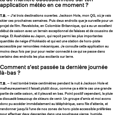
application météo en ce moment ?
T.B.
— J'ai trois destinations ouvertes. Jackson Hole, mon QG, où je vais
skier ces prochaines semaines. Puis deux endroits que je surveille pour un
projet de film. Revelstoke, en Colombie-Britannique, qui a eu un excellent
début de saison avec un terrain exceptionnel de falaises et de coussins de
neige. Et Asahidake au Japon, qui reçoit parmi les plus importantes
quantités de neige d'Hokkaido et qui est une station de hors-piste
accessible par remontées mécaniques. Je consulte cette application au
moins deux fois par jour pour rester connecté à ce qui se passe dans
certains des endroits les plus excitants sur terre.
Comment s'est passée ta dernière journée
là-bas ?
T.B.
— Il est tombé treize centimètres pendant la nuit à Jackson Hole et
malheureusement il faisait plutôt doux, comme ça a été le cas une grande
partie de cette saison, et il pleuvait en bas. Point positif cependant, la pluie
a dissuadé beaucoup de skieurs de venir. Un groupe d'amis et moi avons
donc pu accéder immédiatement au téléphérique, sans file d'attente, et
randonner jusqu'à l'une de nos zones de hors-piste accessible préférées
pour effectuer deux descentes dans une poudreuse vierge, humide,