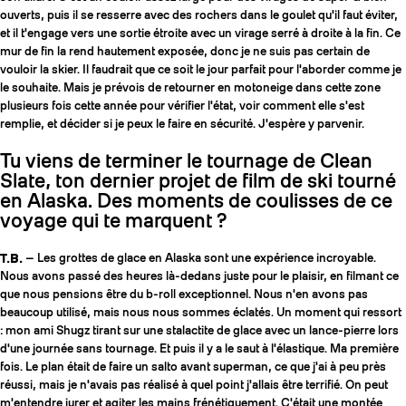
ouverts, puis il se resserre avec des rochers dans le goulet qu'il faut éviter,
et il t'engage vers une sortie étroite avec un virage serré à droite à la fin. Ce
mur de fin la rend hautement exposée, donc je ne suis pas certain de
vouloir la skier. Il faudrait que ce soit le jour parfait pour l'aborder comme je
le souhaite. Mais je prévois de retourner en motoneige dans cette zone
plusieurs fois cette année pour vérifier l'état, voir comment elle s'est
remplie, et décider si je peux le faire en sécurité. J'espère y parvenir.
Tu viens de terminer le tournage de Clean
Slate, ton dernier projet de film de ski tourné
en Alaska. Des moments de coulisses de ce
voyage qui te marquent ?
T.B.
— Les grottes de glace en Alaska sont une expérience incroyable.
Nous avons passé des heures là-dedans juste pour le plaisir, en filmant ce
que nous pensions être du b-roll exceptionnel. Nous n'en avons pas
beaucoup utilisé, mais nous nous sommes éclatés. Un moment qui ressort
: mon ami Shugz tirant sur une stalactite de glace avec un lance-pierre lors
d'une journée sans tournage. Et puis il y a le saut à l'élastique. Ma première
fois. Le plan était de faire un salto avant superman, ce que j'ai à peu près
réussi, mais je n'avais pas réalisé à quel point j'allais être terrifié. On peut
m'entendre jurer et agiter les mains frénétiquement. C'était une montée