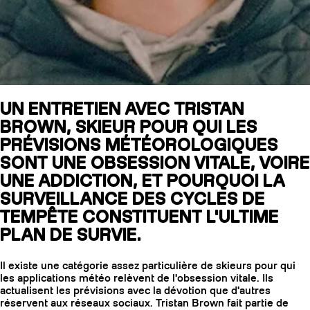
SLAP 104
LITE
SLAP 92
SLA
UN ENTRETIEN AVEC TRISTAN
BROWN, SKIEUR POUR QUI LES
UBAC 102
UBAC
PRÉVISIONS MÉTÉOROLOGIQUES
SONT UNE OBSESSION VITALE, VOIRE
UNE ADDICTION, ET POURQUOI LA
SURVEILLANCE DES CYCLES DE
TEMPÊTE CONSTITUENT L'ULTIME
PLAN DE SURVIE.
BÂTONS
F
Il existe une catégorie assez particulière de skieurs pour qui
les applications météo relèvent de l'obsession vitale. Ils
actualisent les prévisions avec la dévotion que d'autres
réservent aux réseaux sociaux. Tristan Brown fait partie de