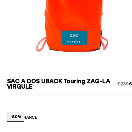
SAC A DOS UBACK Touring ZAG-LA
€289
€
VIRGULE
-50%
LAST CHANCE