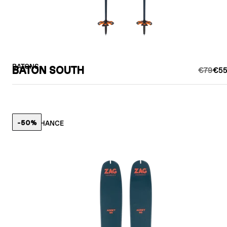
BATONS
BATON SOUTH
€79
€55
-50%
LAST CHANCE