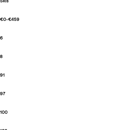
Skis
€0-€459
6
8
91
97
100