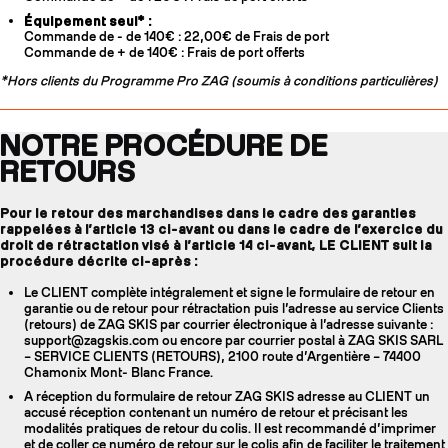
Équipement seul* :
Commande de - de 140€ : 22,00€ de Frais de port
Commande de + de 140€ : Frais de port offerts
*Hors clients du Programme Pro ZAG (soumis à conditions particulières)
NOTRE PROCÉDURE DE
RETOURS
Pour le retour des marchandises dans le cadre des garanties
rappelées à l’article 13 ci-avant ou dans le cadre de l’exercice du
droit de rétractation visé à l’article 14 ci-avant, LE CLIENT suit la
procédure décrite ci-après :
Le CLIENT complète intégralement et signe le formulaire de retour en
garantie ou de retour pour rétractation puis l’adresse au service Clients
(retours) de ZAG SKIS par courrier électronique à l’adresse suivante :
support@zagskis.com ou encore par courrier postal à ZAG SKIS SARL
– SERVICE CLIENTS (RETOURS), 2100 route d’Argentière – 74400
Chamonix Mont- Blanc France.
A réception du formulaire de retour ZAG SKIS adresse au CLIENT un
accusé réception contenant un numéro de retour et précisant les
modalités pratiques de retour du colis. Il est recommandé d’imprimer
et de coller ce numéro de retour sur le colis afin de faciliter le traitement