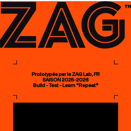
Prototypés par le ZAG Lab, FR
SAISON 2025-2026
Build - Test - Learn *Repeat*