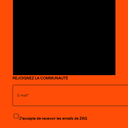
REJOIGNEZ LA COMMUNAUTÉ
S'abonner à la newsletter
J’accepte de recevoir les emails de ZAG