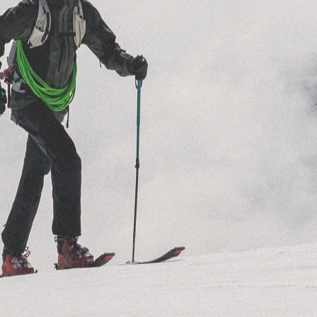
RES
ipement