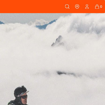
108
PEAUX