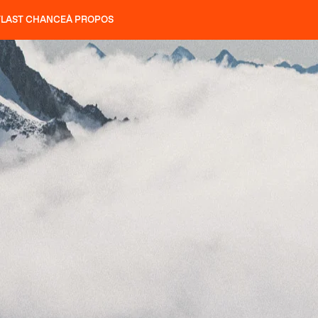
T
LAST CHANCE
À PROPOS
NS
SLAP 92
UBAC 102
SLAP 112
SLAP 92
UBAC 
COUTEAUX
P 104 LITE
RECHERCHER