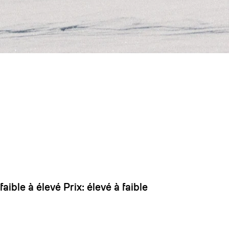
 dirait que vous n'avez encore rien ajouté. Chang
 faible à élevé
Prix: élevé à faible