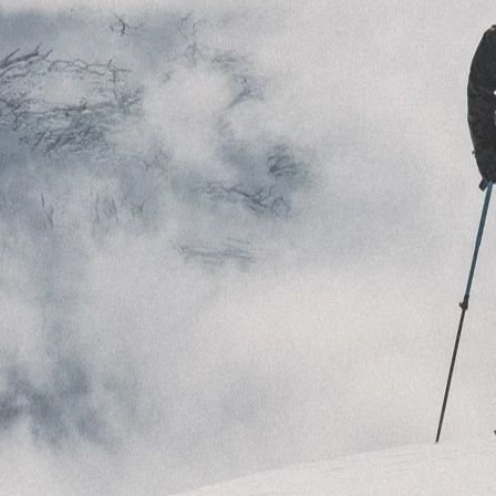
RECHERCHES POPULAI
Skis freeride
Equ