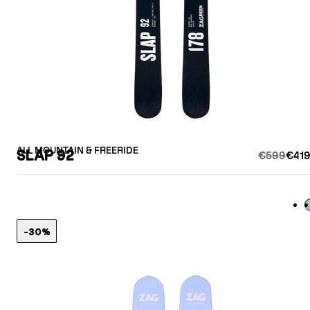
ALL MOUNTAIN & FREERIDE
SLAP 92
€599
€419
L
-30%