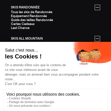
SKIS RANDONNÉE
Tous les skis de Randonnée
Equipement Randonnée
Guide des tailles Randonnée
Cartes Cadeaux
Last Chance
SKIS ALL MOUNTAIN
Tous les skis All Mountain
Equipement All Mountain
Guide des tailles All Mountain
Cartes Cadeaux
Last Chance
ÉQUIPEMENT
Tout l'Équipement
Casques
Fixations
Bâtons
Peaux
Couteaux
Textile
Cartes Cadeaux
Last Chance