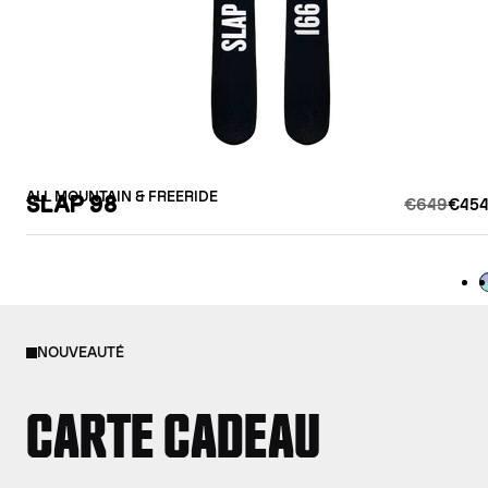
ALL MOUNTAIN & FREERIDE
SLAP 98
€649
€454
L
NOUVEAUTÉ
CARTE CADEAU