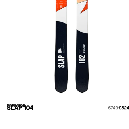
FREERIDE
SLAP 104
€749
€524