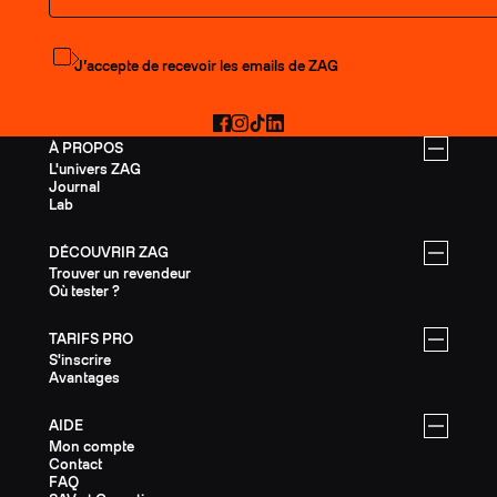
S'abonner à la newsletter
J’accepte de recevoir les emails de ZAG
Facebook
Instagram
TikTok
LinkedIn
À PROPOS
L'univers ZAG
Journal
Lab
DÉCOUVRIR ZAG
Trouver un revendeur
Où tester ?
TARIFS PRO
S'inscrire
Avantages
AIDE
Mon compte
Contact
FAQ