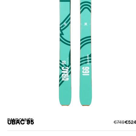
RANDONNÉE
UBAC 95
€749
€524