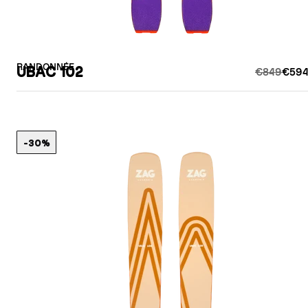
RANDONNÉE
UBAC 102
€849
€594
-30%