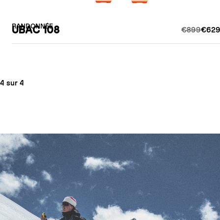
RANDONNÉE
UBAC 108
€899
€629
4 sur 4