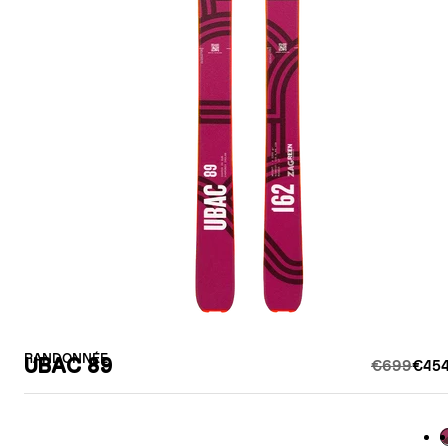
RANDONNÉE
UBAC 89
€699
€454
B