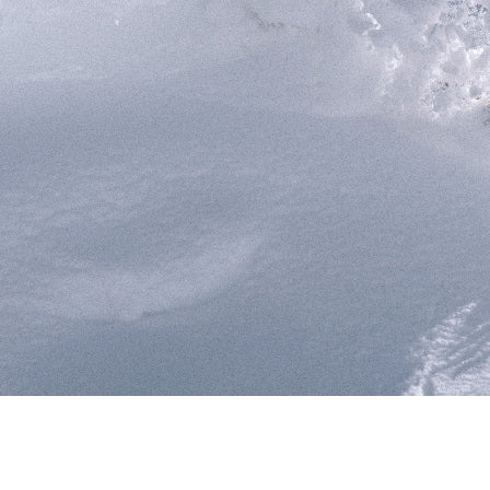
RECHERCHES POPULAI
Skis freeride
Equ