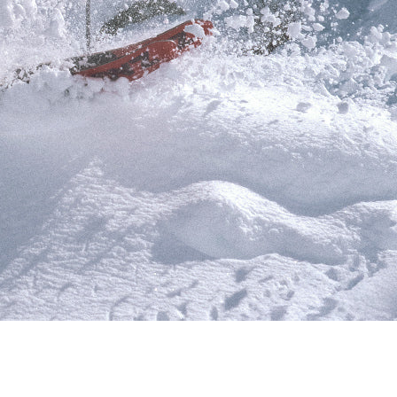
RES
ipement