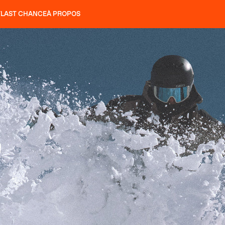
T
LAST CHANCE
À PROPOS
NS
SLAP 92
UBAC 102
SLAP 112
SLAP 92
UBAC 
COUTEAUX
P 104 LITE
RECHERCHER