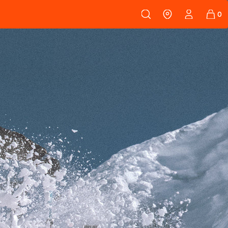
108
PEAUX