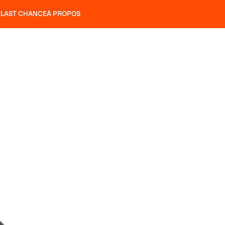
T
LAST CHANCE
À PROPOS
NS
SLAP 92
UBAC 102
SLAP 112
SLAP 92
UBAC 
COUTEAUX
P 104 LITE
RECHERCHER