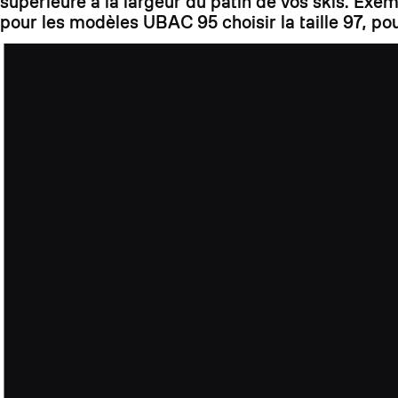
supérieure à la largeur du patin de vos skis. Exe
pour les modèles UBAC 95 choisir la taille 97, pou