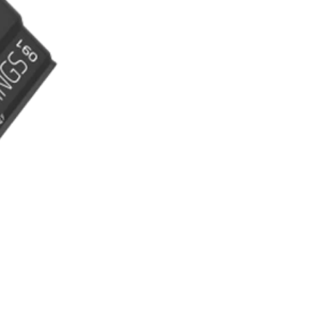
RECHERCHES POPULAI
Skis freeride
Equ