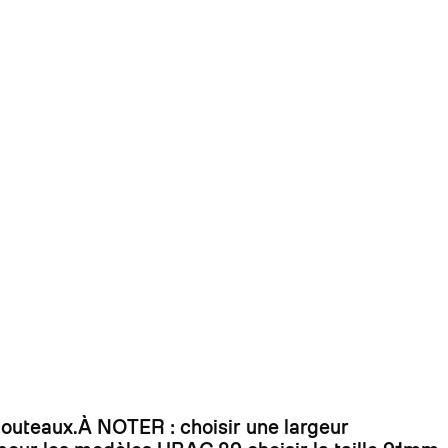
 dirait que vous n'avez encore rien ajouté. Chang
couteaux.À NOTER : choisir une largeur