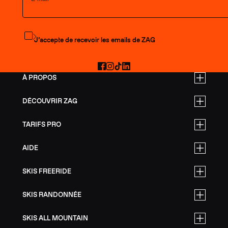
S'abonner à la newsletter
J’accepte de recevoir les emails de ZAG
Facebook
Instagram
TikTok
LinkedIn
À PROPOS
DÉCOUVRIR ZAG
TARIFS PRO
AIDE
SKIS FREERIDE
SKIS RANDONNÉE
SKIS ALL MOUNTAIN