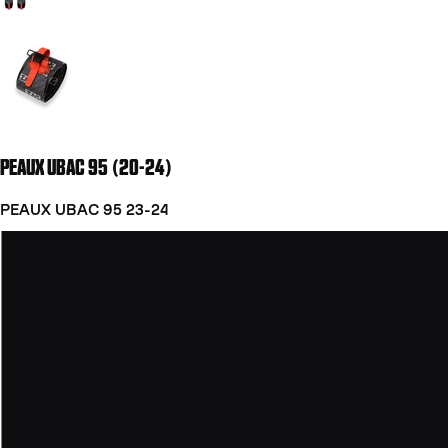
Aller à la diapositive 2
PEAUX UBAC 95 (20-24)
PEAUX UBAC 95 23-24