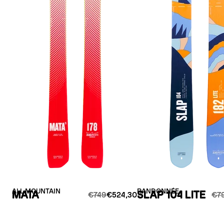
ALL MOUNTAIN
RANDONNÉE
MATA
SLAP 104 LITE
€749
€524,30
€7