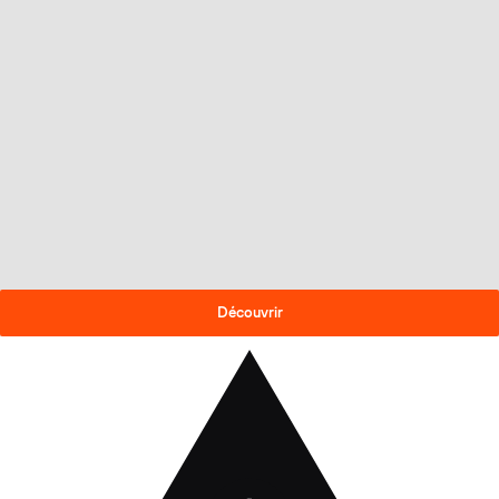
OFFRE DE FIN DE SAISON
-30% sur les skis 2025-26
!
Découvrir