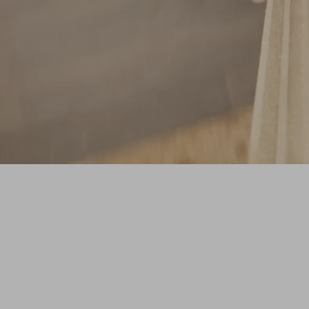
SHAPE
Une série originale ZAG qui vous plonge
dans l'atelier pour découvrir le processus
créatif derrière les nouveaux prototypes de
skis de freeride.