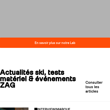
compromis sur la performance.
Découvrez comment nos skis
réduisent leur impact carbone
tout en restant au plus haut
niveau de qualité.
En savoir plus sur notre Lab
Actualités ski, tests
matériel & événements
Consulter
ZAG
tous les
articles
INTERVIEW
|
MARQUE