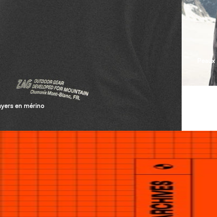
Peaux 
ayers en mérino