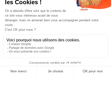
Prototypés par le ZAG Lab, FR
SAISON 2025-2026
Build - Test - Learn *Repeat*