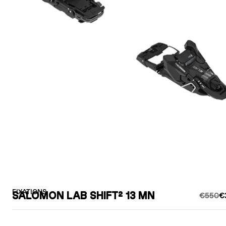
FIXATIONS
SALOMON LAB SHIFT² 13 MN
€550
€