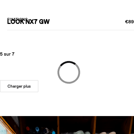
FIXATIONS
LOOK NX7 GW
€89
5 sur 7
Charger plus