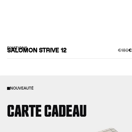
FIXATIONS
SALOMON STRIVE 12
€180
€
NOUVEAUTÉ
CARTE CADEAU