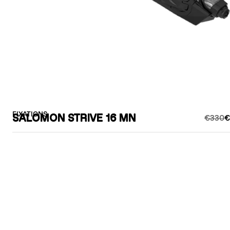
FIXATIONS
SALOMON STRIVE 16 MN
€330
€