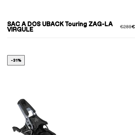
SAC A DOS UBACK Touring ZAG-LA
€289
€
VIRGULE
-31%