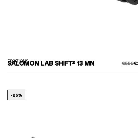
FIXATIONS
SALOMON LAB SHIFT² 13 MN
€550
€
-25%