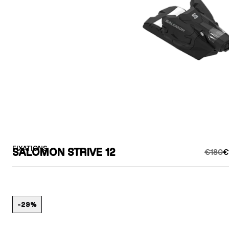
FIXATIONS
SALOMON STRIVE 12
€180
€
-29%