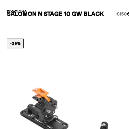
FIXATIONS
SALOMON N STAGE 10 GW BLACK
€150
€
-29%