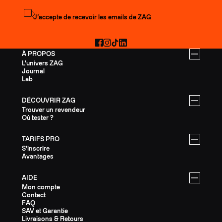
S'abonner à la newsletter
J’accepte de recevoir les emails de ZAG
Facebook
Instagram
TikTok
LinkedIn
À PROPOS
L'univers ZAG
Journal
Lab
DÉCOUVRIR ZAG
Trouver un revendeur
Où tester ?
TARIFS PRO
S'inscrire
Avantages
AIDE
Mon compte
Contact
FAQ
SAV et Garantie
Livraisons & Retours