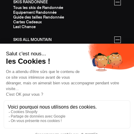
SKIS RANDONNÉE
Tous les skis de Randonnée
Equipement Randonnée
Guide des tailles Randonnée
Cartes Cadeaux
Last Chance
SKIS ALL MOUNTAIN
Tous les skis All Mountain
Equipement All Mountain
Guide des tailles All Mountain
Cartes Cadeaux
Last Chance
ÉQUIPEMENT
Tout l'Équipement
Casques
Fixations
Bâtons
Peaux
Couteaux
Textile
Cartes Cadeaux
Last Chance
CONFIDENTIALITÉ
CGV
MENTIONS LÉGALES
COOKIES