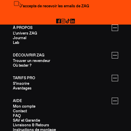
S'abonner à la newsletter
J’accepte de recevoir les emails de ZAG
Facebook
Instagram
TikTok
LinkedIn
À PROPOS
L'univers ZAG
Journal
Lab
DÉCOUVRIR ZAG
Trouver un revendeur
Où tester ?
TARIFS PRO
S'inscrire
Avantages
AIDE
Mon compte
Contact
FAQ
SAV et Garantie
Livraisons & Retours
Instructions de montage