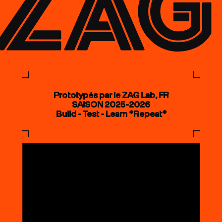
Prototypés par le ZAG Lab, FR
SAISON 2025-2026
Build - Test - Learn *Repeat*