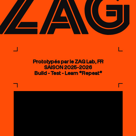
Prototypés par le ZAG Lab, FR
SAISON 2025-2026
Build - Test - Learn *Repeat*