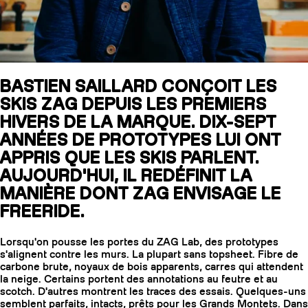
SLAP 104
LITE
BASTIEN SAILLARD CONÇOIT LES
SKIS ZAG DEPUIS LES PREMIERS
SLAP 92
SLA
HIVERS DE LA MARQUE. DIX-SEPT
UBAC 102
UBAC
ANNÉES DE PROTOTYPES LUI ONT
APPRIS QUE LES SKIS PARLENT.
AUJOURD'HUI, IL REDÉFINIT LA
MANIÈRE DONT ZAG ENVISAGE LE
FREERIDE.
Lorsqu'on pousse les portes du ZAG Lab, des prototypes
s'alignent contre les murs. La plupart sans topsheet. Fibre de
BÂTONS
F
carbone brute, noyaux de bois apparents, carres qui attendent
la neige. Certains portent des annotations au feutre et au
scotch. D'autres montrent les traces des essais. Quelques-uns
semblent parfaits, intacts, prêts pour les Grands Montets. Dans