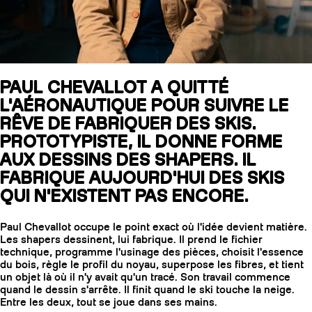
SLAP 104
LITE
PAUL CHEVALLOT A QUITTÉ
L'AÉRONAUTIQUE POUR SUIVRE LE
SLAP 92
SLA
RÊVE DE FABRIQUER DES SKIS.
UBAC 102
UBAC
PROTOTYPISTE, IL DONNE FORME
AUX DESSINS DES SHAPERS. IL
FABRIQUE AUJOURD'HUI DES SKIS
QUI N'EXISTENT PAS ENCORE.
Paul Chevallot occupe le point exact où l'idée devient matière.
Les shapers dessinent, lui fabrique. Il prend le fichier
technique, programme l'usinage des pièces, choisit l'essence
BÂTONS
F
du bois, règle le profil du noyau, superpose les fibres, et tient
un objet là où il n'y avait qu'un tracé. Son travail commence
quand le dessin s'arrête. Il finit quand le ski touche la neige.
Entre les deux, tout se joue dans ses mains.