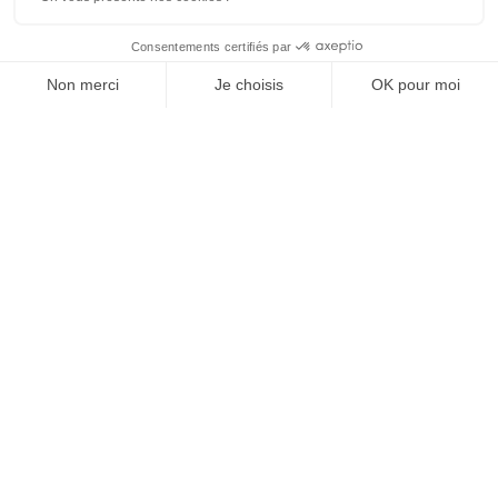
À PROPOS
L'univers ZAG
Journal
Lab
DÉCOUVRIR ZAG
Trouver un revendeur
Où tester ?
TARIFS PRO
S'inscrire
Avantages
AIDE
Mon compte
Contact
FAQ
SAV et Garantie
Livraisons & Retours
Instructions de montage
SKIS FREERIDE
Tous les skis de Freeride
Equipement Freeride