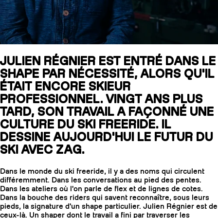
SLAP 104
LITE
JULIEN RÉGNIER EST ENTRÉ DANS LE
SHAPE PAR NÉCESSITÉ, ALORS QU'IL
SLAP 92
SLA
ÉTAIT ENCORE SKIEUR
UBAC 102
UBAC
PROFESSIONNEL. VINGT ANS PLUS
TARD, SON TRAVAIL A FAÇONNÉ UNE
CULTURE DU SKI FREERIDE. IL
DESSINE AUJOURD'HUI LE FUTUR DU
SKI AVEC ZAG.
Dans le monde du ski freeride, il y a des noms qui circulent
différemment. Dans les conversations au pied des pentes.
BÂTONS
F
Dans les ateliers où l'on parle de flex et de lignes de cotes.
Dans la bouche des riders qui savent reconnaître, sous leurs
pieds, la signature d'un shape particulier. Julien Régnier est de
ceux-là. Un shaper dont le travail a fini par traverser les