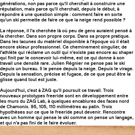
générations, non pas parce qu'il cherchait à construire une
réputation, mais parce qu'il cherchait, depuis le début, à
répondre à une question simple : comment faire en sorte
qu'un ski permette de faire ce que la neige rend possible ?
La réponse, il l'a cherchée là où peu de gens auraient pensé à
la chercher. Dans son propre corps. Dans sa propre pratique.
Dans les lacunes du matériel disponible à l'époque où il était
encore skieur professionnel. Ce cheminement singulier, de
l'athlète qui réclame un outil qui n'existe pas encore au shaper
qui finit par le concevoir lui-même, est ce qui donne à son
travail une densité rare. Julien Régnier ne pense pas le ski
depuis un bureau. Il le pense depuis la neige. Depuis le virage.
Depuis la sensation, précise et fugace, de ce que peut être la
glisse quand tout est juste.
Aujourd'hui, c'est à ZAG qu'il poursuit ce travail. Trois
COUTEAUX
nouveaux prototypes freeride sont en développement entre
les murs du ZAG Lab, à quelques encablures des faces nord
de Chamonix. 95, 105, 110 millimètres au patin. Trois
hypothèses sur ce que le freeride peut devenir. Rencontre
avec un homme qui pense le ski comme on pense un langage,
et qui n'a pas fini de le faire évoluer.