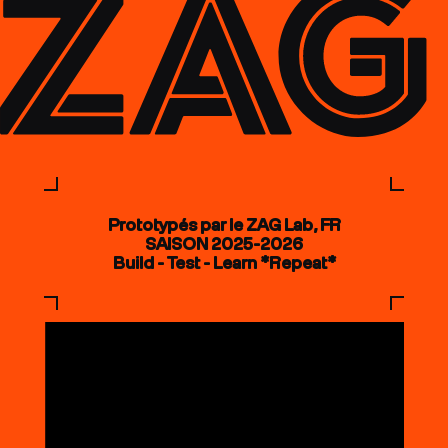
Prototypés par le ZAG Lab, FR
SAISON 2025-2026
Build - Test - Learn *Repeat*